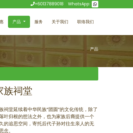
+60137889018
WhatsApp:
惠
产品
服务
关于我们
联络我们
产品
家族祠堂
族祠堂延续着中华民族“团圆”的文化传统，除了
落叶归根的想法之外，也为家族后裔提供一个
久的追思空间，寄托后代子孙对往生亲人的无
思念。