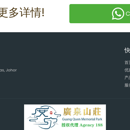
更多详情!
C
首
优
as, Johor
产
服