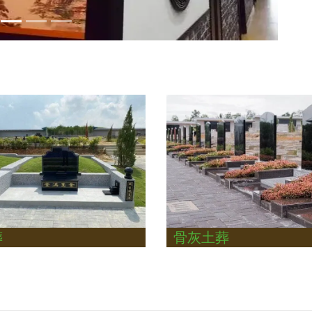
葬
骨灰土葬