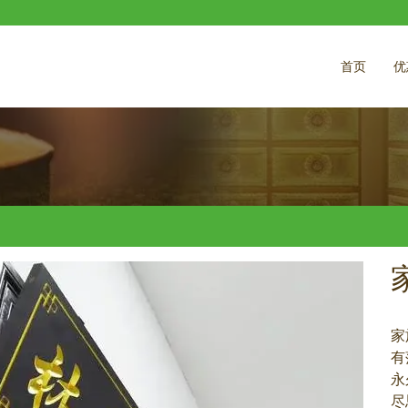
首页
优
家
有
永
尽