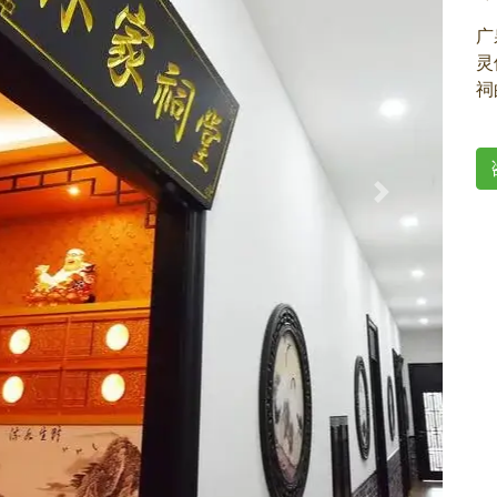
广
灵
祠
Next